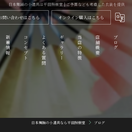
日本舞踊の小道具は平田照樹堂 | ご予算なども考慮した衣装を提供
お問い合わせはこちら
オンライン購入はこちら
新着情報
コンセプト
よくある質問
ギャラリー
当店の特徴
店舗概要
ブログ
代表あいさつ
舞扇
コラム
衣装
化粧品
踊り傘
日本舞踊の小道具なら平田照樹堂
ブログ