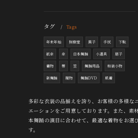
タグ
Tags
年末年始
照樹堂
黒子
手拭
下駄
紙傘
傘
日本舞踊
小道具
扇子
着物
帯
笠
舞踊用品
和装小物
新舞踊
履物
舞踊DVD
肌着
多彩な衣装の品揃えを誇り、お客様の多様な
エーションをご用意しております。また、素
本舞踊の演目に合わせて、最適な着物をお選
す。