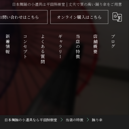
日本舞踊の小道具は平田照樹堂 | 丈夫で質の高い踊り傘をご用意
お問い合わせはこちら
オンライン購入はこちら
新着情報
コンセプト
よくある質問
ギャラリー
当店の特徴
店舗概要
ブログ
代表あいさつ
舞扇
コラム
衣装
化粧品
踊り傘
日本舞踊の小道具なら平田照樹堂
当店の特徴
踊り傘