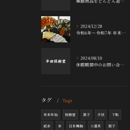
舞踊商品をどんどん追加中！！
2024/12/28
令和6年～令和7年 年末年始休暇について
2024/08/10
休暇期間中のお問い合わせなどの対応について
タグ
Tags
年末年始
照樹堂
黒子
手拭
下駄
紙傘
傘
日本舞踊
小道具
扇子