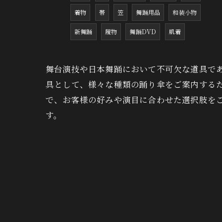
着物
帯
笠
舞踊用品
和装小物
新舞踊
履物
舞踊DVD
肌着
舞台演技や日本舞踊において不可欠な道具で
具として、様々な種類の踊り傘をご案内する
で、お客様の好みや演目に合わせた選択肢を
す。