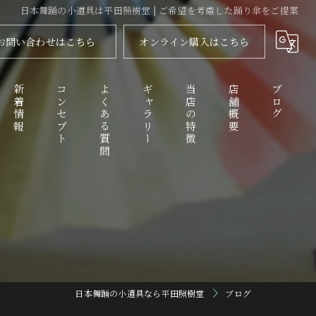
日本舞踊の小道具は平田照樹堂 | ご希望を考慮した踊り傘をご提案
お問い合わせはこちら
オンライン購入はこちら
新着情報
コンセプト
よくある質問
ギャラリー
当店の特徴
店舗概要
ブログ
代表あいさつ
舞扇
コラム
衣装
化粧品
踊り傘
日本舞踊の小道具なら平田照樹堂
ブログ