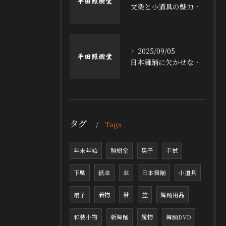
文楽と小道具の魅力探求
2025/09/05
日本舞踊に欠かせない小道具の魅力
タグ
Tags
年末年始
照樹堂
黒子
手拭
下駄
紙傘
傘
日本舞踊
小道具
扇子
着物
帯
笠
舞踊用品
和装小物
新舞踊
履物
舞踊DVD