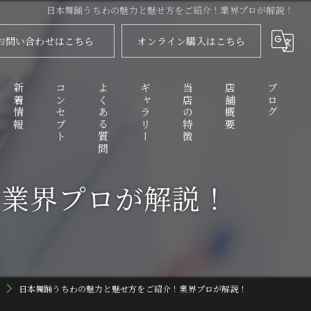
日本舞踊うちわの魅力と魅せ方をご紹介！業界プロが解説！
お問い合わせはこちら
オンライン購入はこちら
新着情報
コンセプト
よくある質問
ギャラリー
当店の特徴
店舗概要
ブログ
！業界プロが解説！
代表あいさつ
舞扇
コラム
衣装
化粧品
踊り傘
日本舞踊うちわの魅力と魅せ方をご紹介！業界プロが解説！