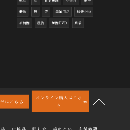
紙傘
傘
日本舞踊
小道具
扇子
着物
帯
笠
舞踊用品
和装小物
新舞踊
履物
舞踊DVD
肌着
オンライン購入はこち
わせはこちら
ら
衣装
化粧品
踊り傘
手ぬぐい
店舗概要