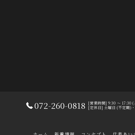
072-260-0818
[営業時間] 9:30 ～ 17:
[定休日] 土曜日 (不定期
ホーム
新着情報
コンセプト
代表あい