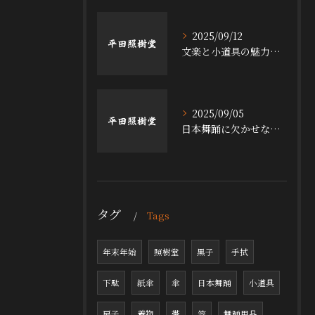
2025/09/12
文楽と小道具の魅力探求
2025/09/05
日本舞踊に欠かせない小道具の魅力
タグ
Tags
年末年始
照樹堂
黒子
手拭
下駄
紙傘
傘
日本舞踊
小道具
扇子
着物
帯
笠
舞踊用品