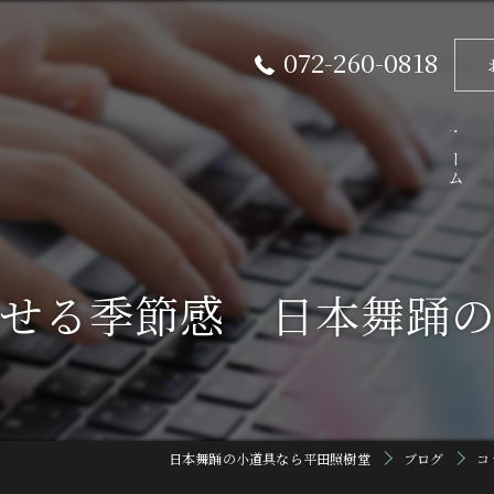
072-260-0818
ホーム
せる季節感 日本舞踊
日本舞踊の小道具なら平田照樹堂
ブログ
コ