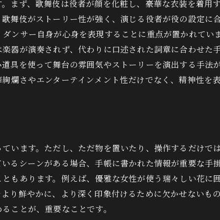
す。まず、歌舞伎は役者が顔を化粧し、豪華な衣装を着用
、歌舞伎がストーリー性が強く、演じる役者が役の設定に
、ダンサー自身が心身を表現することに重点が置かれてい
は楽器が演奏されず、代わりに口述された詞章に合わせた
小道具を使って舞台の雰囲気やストーリーを演出する手法
華絢爛さやエンターテインメント性だけでなく、精神性を
っています。ただし、ただ物を置いたり、操作するだけで
ているシーンがある場合、手帳に書かれた情報が重要な手
こともあります。例えば、優雅な女性が使う瑞々しい花に
をより鮮やかに、より深く印象付けるために欠かせないも
めることが、重要なことです。