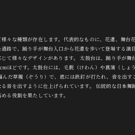
て様々な種類が存在します。代表的なものに、花道、舞台
た通路で、踊り手が舞台入口から花道を歩いて登場する演
応じて様々なデザインがあります。 太鼓台は、踊り手が舞
約30cmほどです。太鼓台には、毛氈（けわん）や菖蒲（し
を編んだ草履（ぞうり）で、底には鉄釘が打たれ、音を出す
なる音を出すように仕上げられています。 伝統的な日本舞
高める役割を果たしています。