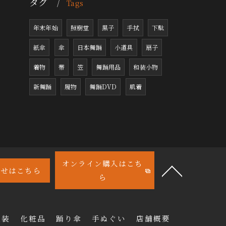
タグ
Tags
年末年始
照樹堂
黒子
手拭
下駄
紙傘
傘
日本舞踊
小道具
扇子
着物
帯
笠
舞踊用品
和装小物
新舞踊
履物
舞踊DVD
肌着
オンライン購入はこち
わせはこちら
ら
衣装
化粧品
踊り傘
手ぬぐい
店舗概要