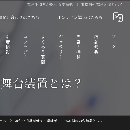
舞台小道具が魅せる季節感 日本舞踊の舞台装置とは？
お問い合わせはこちら
オンライン購入はこちら
新着情報
コンセプト
よくある質問
ギャラリー
当店の特徴
店舗概要
ブログ
の舞台装置とは？
代表あいさつ
舞扇
コラム
衣装
化粧品
踊り傘
ラム
舞台小道具が魅せる季節感 日本舞踊の舞台装置とは？