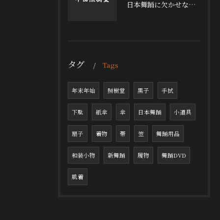
日本舞踊に欠かせない小道具の魅力
タグ
Tags
年末年始
照樹堂
黒子
手拭
下駄
紙傘
傘
日本舞踊
小道具
扇子
着物
帯
笠
舞踊用品
和装小物
新舞踊
履物
舞踊DVD
肌着