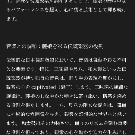
す。多様な視覚要素が調和することで、藤娘の舞は単な
るパフォーマンスを超え、心に残る芸術として輝き続け
ます。
音楽との調和：藤娘を彩る伝統楽器の役割
伝統的な日本舞踊藤娘において、音楽は舞台を彩る不可
欠な要素です。特に、三味線や尺八、和太鼓といった伝
統楽器が持つ独自の音色は、踊り手の表現を豊かにし、
観客の心を captivated（魅了）します。三味線の繊細な
旋律は、藤娘のしなやかな動きに寄り添い、情感を深め
る役割を果たします。一方、尺八の幽玄な響きは、舞踊
に神秘的な雰囲気を与え、観客を幻想的な世界へと誘い
ます。 和太鼓はその力強さで、踊りのリズムを刻む重要
な役割を担っており、観衆の心を動かす迫力を生み出し