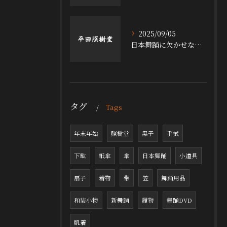
2025/09/05
日本舞踊に欠かせない小道具の魅力
タグ
Tags
年末年始
照樹堂
黒子
手拭
下駄
紙傘
傘
日本舞踊
小道具
扇子
着物
帯
笠
舞踊用品
和装小物
新舞踊
履物
舞踊DVD
肌着