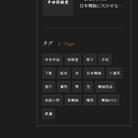
日本舞踊に欠かせない小道具の魅力
タグ
Tags
年末年始
照樹堂
黒子
手拭
下駄
紙傘
傘
日本舞踊
小道具
扇子
着物
帯
笠
舞踊用品
和装小物
新舞踊
履物
舞踊DVD
肌着