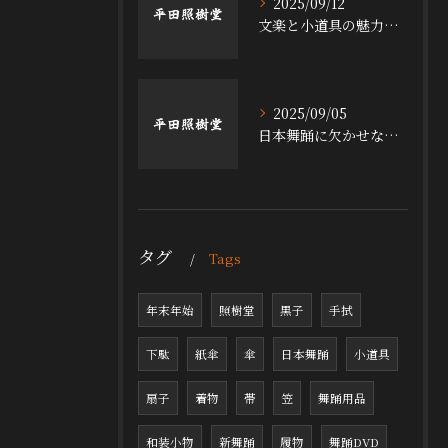
2025/09/12
文楽と小道具の魅力探求
2025/09/05
日本舞踊に欠かせない小道具の魅力
タグ
Tags
年末年始
照樹堂
黒子
手拭
下駄
紙傘
傘
日本舞踊
小道具
扇子
着物
帯
笠
舞踊用品
和装小物
新舞踊
履物
舞踊DVD