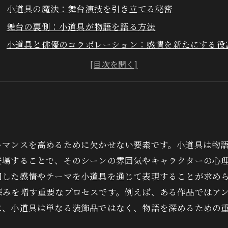
小道具の魔法：舞台演技を引き立てる秘密
舞台の裏側：小道具が物語を語る方法
小道具と俳優のコラボレーション：感情を新たにする役
歴史の中の小道具：演技の進化を紐解く
小道具のデザイン：演出家が求める完璧な一品とは？
感動の瞬間：小道具が引き起こす観客の心の動き
舞台芸術の未来：小道具の重要性を再認識する旅
ーマンスを高めるために欠かせない要素です。小道具は物
登場することで、そのシーンの雰囲気やキャラクターの心
図した感情やテーマを小道具を通じて表現することが求め
深みを増す重要なプロセスです。例えば、ある作品ではア
に、小道具は単なる装飾品ではなく、物語を深めるための