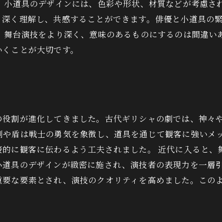
に、小道具のデザインには、色彩や形状、材質などが考慮さ
り深く理解し、共感することができます。俳優と小道具の
が、舞台演技をより深く、意味のあるものにするのは間違い
いくことが大切です。
の役割が進化してきました。古代ギリシャの劇では、神々
剣や盾は戦士の勇気を象徴し、道具を通じて観客に強いメ
接的に観客に伝わるよう工夫されました。 近代に入ると、
小道具のデザインが緻密に施され、演技者の表現力を一層
重要な要素とされ、演技のクオリティを高めました。この