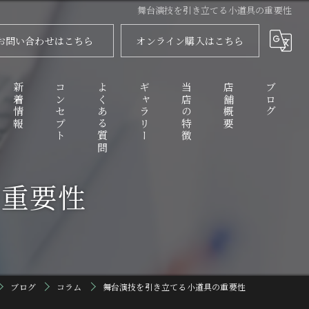
舞台演技を引き立てる小道具の重要性
お問い合わせはこちら
オンライン購入はこちら
新着情報
コンセプト
よくある質問
ギャラリー
当店の特徴
店舗概要
ブログ
の重要性
代表あいさつ
舞扇
コラム
衣装
化粧品
踊り傘
ブログ
コラム
舞台演技を引き立てる小道具の重要性