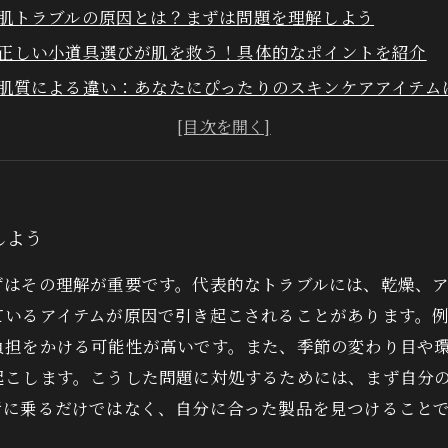
肌トラブルの原因とは？まずは問題を理解しよう
正しい小道具選びが肌を救う！具体的なポイントを紹介
肌質による違い：あなたにぴったりのスキンケアアイテム
環境に合わせたアイテム選び：外的要因から肌を守る
気軽に取り入れられる小道具一覧：これであなたの肌も安
肌トラブルを未然に防ぐために必要な日常ケア
美しい肌を手に入れるための小道具選びを振り返る
しよう
ずはその理解が重要です。代表的なトラブルには、乾燥、
ているアイテムが原因で引き起こされることがあります。
負担をかける可能性が高いです。また、季節の変わり目や
起こします。こうした問題に対処するためには、まず自分
行に乗るだけではなく、自分に合った製品を見つけること