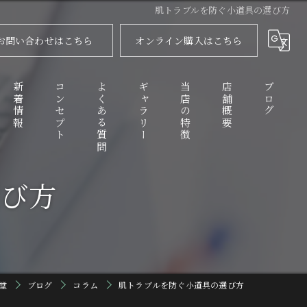
肌トラブルを防ぐ小道具の選び方
お問い合わせはこちら
オンライン購入はこちら
新着情報
コンセプト
よくある質問
ギャラリー
当店の特徴
店舗概要
ブログ
選び方
代表あいさつ
舞扇
コラム
衣装
化粧品
踊り傘
堂
ブログ
コラム
肌トラブルを防ぐ小道具の選び方