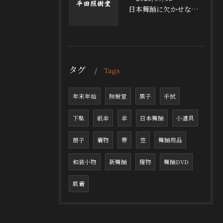
日本舞踊に欠かせない小道具の魅力
タグ
Tags
年末年始
照樹堂
黒子
手拭
下駄
紙傘
傘
日本舞踊
小道具
扇子
着物
帯
笠
舞踊用品
和装小物
新舞踊
履物
舞踊DVD
肌着