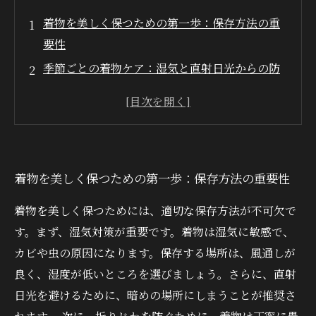
着物を美しく保つための第一歩：保存方法の重
要性
季節ごとの着物ケア：湿気と直射日光からの防
御法
着物の素材別保存法：それぞれに合ったケアが
必要
虫食い被害を防ぐための着物保管のコツ
着物を美しく保つための第一歩：保存方法の重要性
次世代に受け継ぐための着物手入れ法
クリーニングのタイミングと方法：着物を長持
着物を美しく保つためには、適切な保存方法が不可欠で
ちさせる秘訣
す。まず、湿気対策が重要です。着物は湿気に敏感で、
伝統を守る！着物保存の知恵を未来へ繋ぐ
カビや虫の原因になります。保存する場所は、風通しが
良く、湿度が低いところを選びましょう。さらに、直射
日光を避けるために、暗めの場所にしまうことが推奨さ