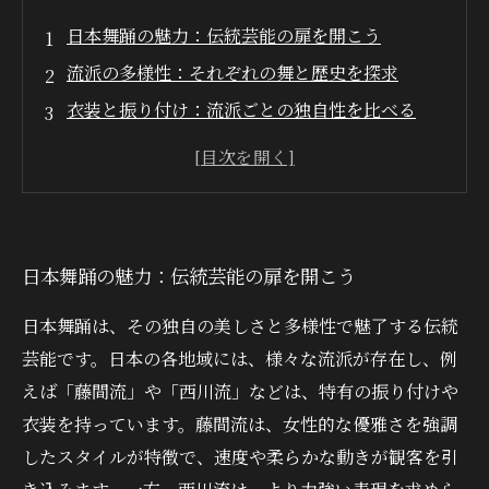
日本舞踊の魅力：伝統芸能の扉を開こう
流派の多様性：それぞれの舞と歴史を探求
衣装と振り付け：流派ごとの独自性を比べる
日本舞踊と他のアートの関係：歌舞伎と能楽と
の共通点
季節感と風土を感じる：日本舞踊の背景に潜む
文化
日本舞踊の魅力：伝統芸能の扉を開こう
観る者への感動：日本舞踊から得られる新しい
視点
日本舞踊は、その独自の美しさと多様性で魅了する伝統
日本舞踊の美しさ：多様な流派を通じて学ぶ文
芸能です。日本の各地域には、様々な流派が存在し、例
化的価値
えば「藤間流」や「西川流」などは、特有の振り付けや
衣装を持っています。藤間流は、女性的な優雅さを強調
したスタイルが特徴で、速度や柔らかな動きが観客を引