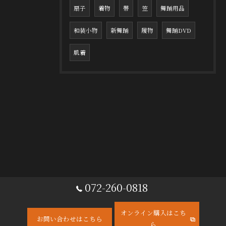
扇子
着物
帯
笠
舞踊用品
和装小物
新舞踊
履物
舞踊DVD
肌着
072-260-0818
オンライン購入はこち
お問い合わせはこちら
ら