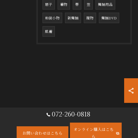
扇子
着物
帯
笠
舞踊用品
和装小物
新舞踊
履物
舞踊DVD
肌着
072-260-0818
オンライン購入はこち
お問い合わせはこちら
ら