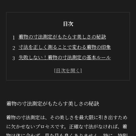
目次
着物の寸法測定がもたらす美しさの秘訣
寸法を正しく測ることで変わる着物の印象
失敗しない！着物の寸法測定の基本ルール
心地よさのために知っておきたい着物の寸法ノ
ウハウ
あなたのための完璧な着物を見つけるために、
寸法測定が不可欠
着物の寸法測定がもたらす美しさの秘訣
着物の寸法測定の重要性、そしてあなたにでき
ること
着物の寸法測定は、その美しさを最大限に引き出すため
美しい着物ライフの始まり：寸法測定をマスタ
に欠かせないプロセスです。正確な寸法がなければ、着
ーしよう
物は体に合わず、見た目も良くありません。特に、特別