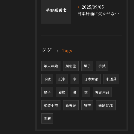
2025/09/05
日本舞踊に欠かせない小道具の魅力
タグ
Tags
年末年始
照樹堂
黒子
手拭
下駄
紙傘
傘
日本舞踊
小道具
扇子
着物
帯
笠
舞踊用品
和装小物
新舞踊
履物
舞踊DVD
肌着